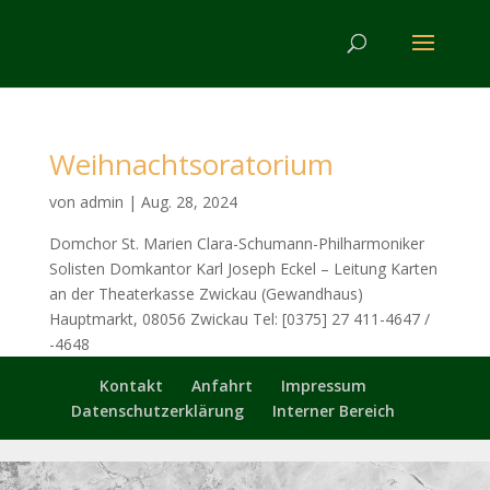
Weihnachtsoratorium
von
admin
|
Aug. 28, 2024
Domchor St. Marien Clara-Schumann-Philharmoniker
Solisten Domkantor Karl Joseph Eckel – Leitung Karten
an der Theaterkasse Zwickau (Gewandhaus)
Hauptmarkt, 08056 Zwickau Tel: [0375] 27 411-4647 /
-4648
Kontakt
Anfahrt
Impressum
Datenschutzerklärung
Interner Bereich