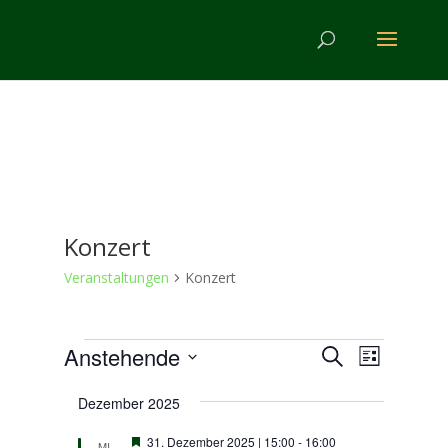
Konzert
Veranstaltungen
Konzert
Veranstaltungen
Veranstal
Verans
Anstehende
Suche
Liste
Ansicht
Suche
Datum
Navigat
und
Dezember 2025
wählen.
Ansichten,
Hervorgehoben
31. Dezember 2025 | 15:00
-
16:00
MI.