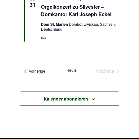
Navigation
31
Orgelkonzert zu Silvester –
Domkantor Karl Joseph Eckel
Dom St. Marien
Domhof, Zwickau, Sachsen,
Deutschland
frei
Heute
Nächste
Veranstaltungen
Vorherige
Veranstaltunge
Kalender abonnieren