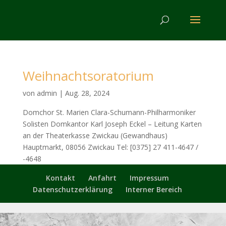
Weihnachtsoratorium
von
admin
|
Aug. 28, 2024
Domchor St. Marien Clara-Schumann-Philharmoniker
Solisten Domkantor Karl Joseph Eckel – Leitung Karten
an der Theaterkasse Zwickau (Gewandhaus)
Hauptmarkt, 08056 Zwickau Tel: [0375] 27 411-4647 /
-4648
Kontakt
Anfahrt
Impressum
Datenschutzerklärung
Interner Bereich