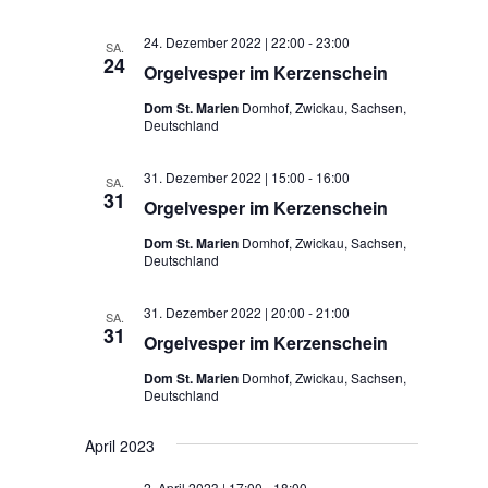
24. Dezember 2022 | 22:00
-
23:00
SA.
24
Orgelvesper im Kerzenschein
Dom St. Marien
Domhof, Zwickau, Sachsen,
Deutschland
31. Dezember 2022 | 15:00
-
16:00
SA.
31
Orgelvesper im Kerzenschein
Dom St. Marien
Domhof, Zwickau, Sachsen,
Deutschland
31. Dezember 2022 | 20:00
-
21:00
SA.
31
Orgelvesper im Kerzenschein
Dom St. Marien
Domhof, Zwickau, Sachsen,
Deutschland
April 2023
2. April 2023 | 17:00
-
18:00