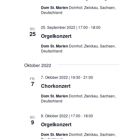
Dom St. Marien
Domhof, Zwickau, Sachsen,
Deutschland
25. September 2022 | 17:00
-
18:00
SO.
25
Orgelkonzert
Dom St. Marien
Domhof, Zwickau, Sachsen,
Deutschland
Oktober 2022
7. Oktober 2022 | 19:30
-
21:00
FR.
7
Chorkonzert
Dom St. Marien
Domhof, Zwickau, Sachsen,
Deutschland
9. Oktober 2022 | 17:00
-
18:00
SO.
9
Orgelkonzert
Dom St. Marien
Domhof, Zwickau, Sachsen,