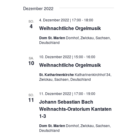
Dezember 2022
4. Dezember 2022 | 17:00
-
18:00
SO.
4
Weihnachtliche Orgelmusik
Dom St. Marien
Domhof, Zwickau, Sachsen,
Deutschland
10. Dezember 2022 | 15:00
-
16:00
SA.
10
Weihnachtliche Orgelmusik
St. Katharinenkirche
Katharinenkirchhof 34,
Zwickau, Sachsen, Deutschland
11. Dezember 2022 | 17:00
-
19:00
SO.
11
Johann Sebastian Bach
Weihnachts-Oratorium Kantaten
1-3
Dom St. Marien
Domhof, Zwickau, Sachsen,
Deutschland